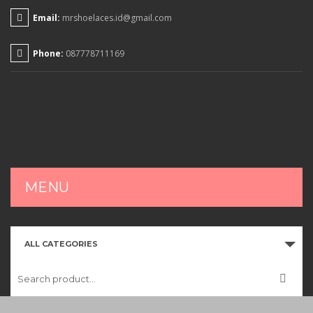
Email:
mrshoelaces.id@gmail.com
Phone:
087778711169
MENU
HOME
ALL CATEGORIES
SHOP
CART
CHECKOUT