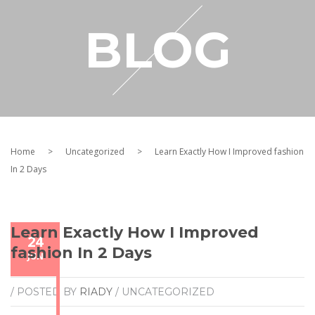
RESELLER
BLOG
MY ACCOUNT
Home
>
Uncategorized
>
Learn Exactly How I Improved fashion
In 2 Days
Learn Exactly How I Improved
24
fashion In 2 Days
JUN
/ POSTED BY
RIADY
/ UNCATEGORIZED