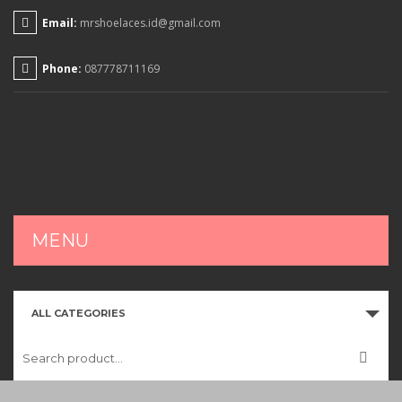
Email:
mrshoelaces.id@gmail.com
Phone:
087778711169
MENU
HOME
ALL CATEGORIES
SHOP
CART
CHECKOUT