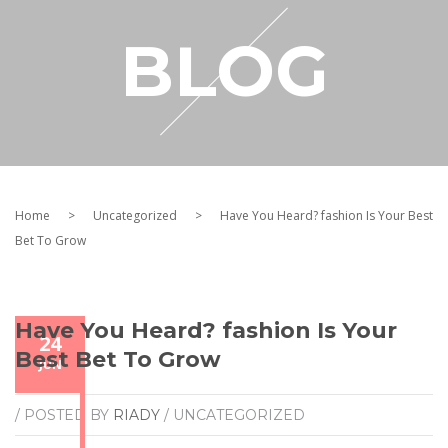
RESELLER
BLOG
MY ACCOUNT
Home
>
Uncategorized
>
Have You Heard? fashion Is Your Best
Bet To Grow
Have You Heard? fashion Is Your
24
Best Bet To Grow
JUN
/ POSTED BY
RIADY
/ UNCATEGORIZED