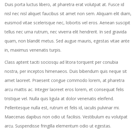
Duis porta luctus libero, at pharetra erat volutpat at. Fusce id
nisl nec nisl aliquet faucibus sit amet non sem. Aliquam elit diam,
euismod vitae scelerisque nec, lobortis vel eros. Aenean suscipit
tellus nec urna rutrum, nec viverra elit hendrerit. In sed gravida
quam, non blandit metus. Sed augue mauris, egestas vitae ante
in, maximus venenatis turpis.
Class aptent taciti sociosqu ad litora torquent per conubia
nostra, per inceptos himenaeos. Duis bibendum quis neque sit
amet laoreet. Praesent congue commodo lorem, at pharetra
arcu mattis ac. Integer laoreet eros lorem, et consequat felis
tristique vel. Nulla quis ligula at dolor venenatis eleifend.
Pellentesque nulla est, rutrum et felis id, iaculis pulvinar mi.
Maecenas dapibus non odio ut facilisis. Vestibulum eu volutpat
arcu. Suspendisse fringilla elementum odio ut egestas.