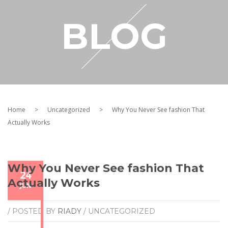
RESELLER
BLOG
MY ACCOUNT
Home
>
Uncategorized
>
Why You Never See fashion That
Actually Works
Why You Never See fashion That
24
Actually Works
JUN
/ POSTED BY
RIADY
/ UNCATEGORIZED