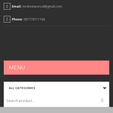
Email:
mrshoelaces.id@gmail.com
Phone:
087778711169
MENU
HOME
ALL CATEGORIES
SHOP
CART
CHECKOUT